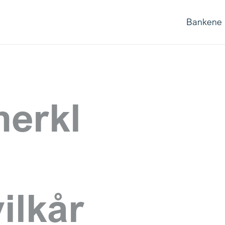
Bankene
nerkl
ilkår