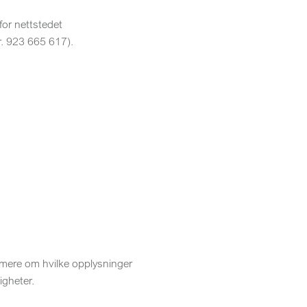
for nettstedet
r. 923 665 617).
ormere om hvilke opplysninger
igheter.