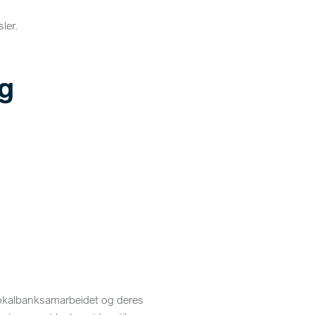
ler.
g
 Lokalbanksamarbeidet og deres