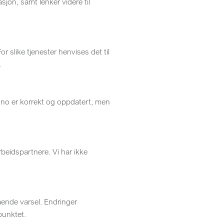
jon, samt lenker videre til
For slike tjenester henvises det til
.
.no er korrekt og oppdatert, men
beidspartnere. Vi har ikke
gående varsel. Endringer
punktet.