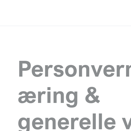
Personver
æring &
generelle v