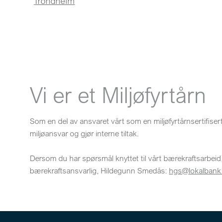
Trondheim
Vi er et Miljøfyrtårn
Som en del av ansvaret vårt som en miljøfyrtårnsertifisert b
miljøansvar og gjør interne tiltak.
Dersom du har spørsmål knyttet til vårt bærekraftsarbeid
bærekraftsansvarlig, Hildegunn Smedås:
hgs@lokalbank